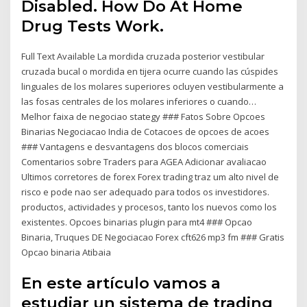
Disabled. How Do At Home
Drug Tests Work.
Full Text Available La mordida cruzada posterior vestibular
cruzada bucal o mordida en tijera ocurre cuando las cúspides
linguales de los molares superiores ocluyen vestibularmente a
las fosas centrales de los molares inferiores o cuando…
Melhor faixa de negociao stategy ### Fatos Sobre Opcoes
Binarias Negociacao India de Cotacoes de opcoes de acoes
### Vantagens e desvantagens dos blocos comerciais
Comentarios sobre Traders para AGEA Adicionar avaliacao
Ultimos corretores de forex Forex trading traz um alto nivel de
risco e pode nao ser adequado para todos os investidores.
productos, actividades y procesos, tanto los nuevos como los
existentes. Opcoes binarias plugin para mt4 ### Opcao
Binaria, Truques DE Negociacao Forex cft626 mp3 fm ### Gratis
Opcao binaria Atibaia
En este artículo vamos a
estudiar un sistema de trading