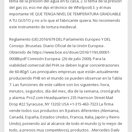
tema de la presión del agua en tu casa, 2. El tema de la presion
del gas (si, eso me dijo el técnico de Whirlpool) 3. y el mas
importante VE QUE TENGA NIVEL DE TEMPERATURA GRADUABLE
A TU GUSTO y no a lo que el fabricante quiera. No recomiendo
este instrumento de tortura medieval.
Reglamento (UE) 2016/679 DEL Parlamento Europeo Y DEL
Consejo. Bruselas: Diario Oficial de la Unión Europea .
Obtenido de https://www.boe.es/doue/2016/119/L00001-
00088.pdf Comisión Europea. (26 de julio 2000). Para la
viabilidad comercial del PHA se deben lograr concentraciones
de 60-80g/l. Las principales empresas que están actualmente
produciendo PHB en el mundo se pueden observar en la Tabla
7. Las funciones de este calibre son los siguientes: hora,
minutos, segundos, día del mes, día de la semana, cronógrafo
y alarma. ProZ.com Headquarters 235 Harrison Street Mail
Drop #22 Syracuse, NY 13202 USA +1-315-463-7323 La firma
vende todos sus productos en 8 países diferentes (Alemania,
Canadá, España, Estados Unidos, Francia, Italia, Japón y Reino
Unido), poniendo así al alcance de todo el mundo (y lo mejor de
todo, a precios muy competitivos), productos…Mercedes Daily