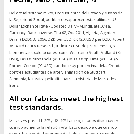
Del actual sistema mixto, Presupuestos del Estado y cuotas de
la Seguridad Social, podrían desaparecer estas últimas. US
Dollar Exchange Rate - Updated Daily - MundiDate, Area,
Currency, Rate , Inverse. Thu 02, Oct, 2014, Algeria, Algerian
Dinar ( DZD), 83.2066, DZD per USD, 0.0120, USD per DZD. Robert
W. Baird Equity Research, indica 73 USD de precio medio, si
bien ciertas explotaciones, como Wolfcamp South Midland (75
USD), Texas Panhandle (81 USD), Mississippi Lime (84 USD) o
Barnett Combo (93 USD) quedan muy por encima del… Creada
por tres estudiantes de arte y animación de Stuttgart,
Alemania, la rústica películita narra la historia de Mercedes-
Benz.
All our fabrics meet the highest
test standards.
Mx vs v/w para 1=20º y 2=40º. Las magnitudes disminuyen
cuando aumenta la relación v/w. Esto debido a que cuando
v/w<1, la velocidad aparente del lado 1 aumenta y cuando