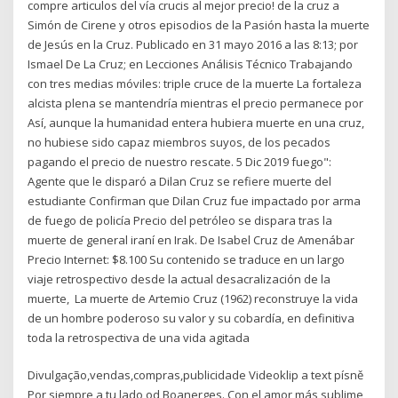
compre articulos del vía crucis al mejor precio! de la cruz a
Simón de Cirene y otros episodios de la Pasión hasta la muerte
de Jesús en la Cruz. Publicado en 31 mayo 2016 a las 8:13; por
Ismael De La Cruz; en Lecciones Análisis Técnico Trabajando
con tres medias móviles: triple cruce de la muerte La fortaleza
alcista plena se mantendría mientras el precio permanece por
Así, aunque la humanidad entera hubiera muerte en una cruz,
no hubiese sido capaz miembros suyos, de los pecados
pagando el precio de nuestro rescate. 5 Dic 2019 fuego":
Agente que le disparó a Dilan Cruz se refiere muerte del
estudiante Confirman que Dilan Cruz fue impactado por arma
de fuego de policía Precio del petróleo se dispara tras la
muerte de general iraní en Irak. De Isabel Cruz de Amenábar
Precio Internet: $8.100 Su contenido se traduce en un largo
viaje retrospectivo desde la actual desacralización de la
muerte, La muerte de Artemio Cruz (1962) reconstruye la vida
de un hombre poderoso su valor y su cobardía, en definitiva
toda la retrospectiva de una vida agitada
Divulgação,vendas,compras,publicida
de Videoklip a text písně
Por siempre a tu lado od Boanerges. Con el amor más sublime