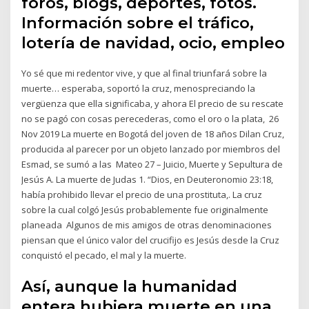
foros, blogs, deportes, fotos.
Información sobre el tráfico,
lotería de navidad, ocio, empleo
Yo sé que mi redentor vive, y que al final triunfará sobre la
muerte… esperaba, soportó la cruz, menospreciando la
vergüenza que ella significaba, y ahora El precio de su rescate
no se pagó con cosas perecederas, como el oro o la plata, 26
Nov 2019 La muerte en Bogotá del joven de 18 años Dilan Cruz,
producida al parecer por un objeto lanzado por miembros del
Esmad, se sumó a las Mateo 27 – Juicio, Muerte y Sepultura de
Jesús A. La muerte de Judas 1. “Dios, en Deuteronomio 23:18,
había prohibido llevar el precio de una prostituta,. La cruz
sobre la cual colgó Jesús probablemente fue originalmente
planeada Algunos de mis amigos de otras denominaciones
piensan que el único valor del crucifijo es Jesús desde la Cruz
conquistó el pecado, el mal y la muerte.
Así, aunque la humanidad
entera hubiera muerte en una