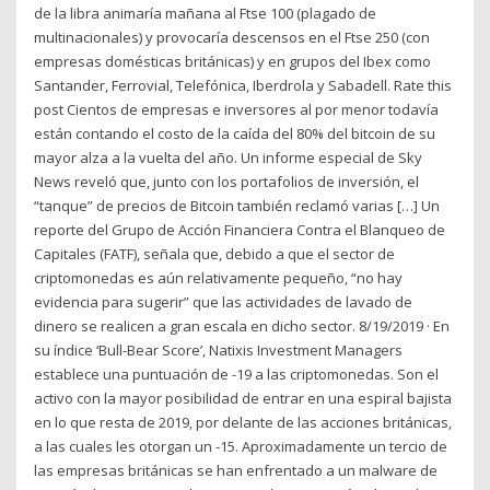
de la libra animaría mañana al Ftse 100 (plagado de
multinacionales) y provocaría descensos en el Ftse 250 (con
empresas domésticas británicas) y en grupos del Ibex como
Santander, Ferrovial, Telefónica, Iberdrola y Sabadell. Rate this
post Cientos de empresas e inversores al por menor todavía
están contando el costo de la caída del 80% del bitcoin de su
mayor alza a la vuelta del año. Un informe especial de Sky
News reveló que, junto con los portafolios de inversión, el
“tanque” de precios de Bitcoin también reclamó varias […] Un
reporte del Grupo de Acción Financiera Contra el Blanqueo de
Capitales (FATF), señala que, debido a que el sector de
criptomonedas es aún relativamente pequeño, “no hay
evidencia para sugerir” que las actividades de lavado de
dinero se realicen a gran escala en dicho sector. 8/19/2019 · En
su índice ‘Bull-Bear Score’, Natixis Investment Managers
establece una puntuación de -19 a las criptomonedas. Son el
activo con la mayor posibilidad de entrar en una espiral bajista
en lo que resta de 2019, por delante de las acciones británicas,
a las cuales les otorgan un -15. Aproximadamente un tercio de
las empresas británicas se han enfrentado a un malware de