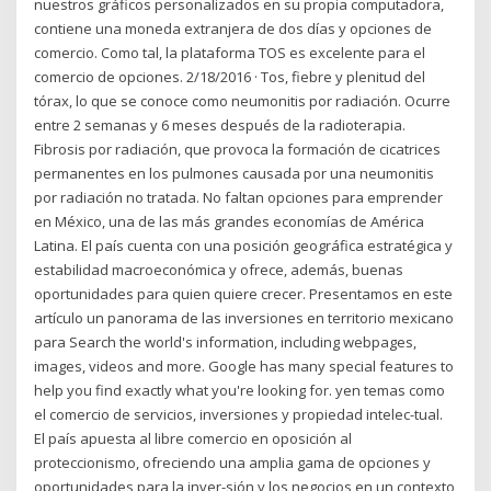
nuestros gráficos personalizados en su propia computadora,
contiene una moneda extranjera de dos días y opciones de
comercio. Como tal, la plataforma TOS es excelente para el
comercio de opciones. 2/18/2016 · Tos, fiebre y plenitud del
tórax, lo que se conoce como neumonitis por radiación. Ocurre
entre 2 semanas y 6 meses después de la radioterapia.
Fibrosis por radiación, que provoca la formación de cicatrices
permanentes en los pulmones causada por una neumonitis
por radiación no tratada. No faltan opciones para emprender
en México, una de las más grandes economías de América
Latina. El país cuenta con una posición geográfica estratégica y
estabilidad macroeconómica y ofrece, además, buenas
oportunidades para quien quiere crecer. Presentamos en este
artículo un panorama de las inversiones en territorio mexicano
para Search the world's information, including webpages,
images, videos and more. Google has many special features to
help you find exactly what you're looking for. yen temas como
el comercio de servicios, inversiones y propiedad intelec-tual.
El país apuesta al libre comercio en oposición al
proteccionismo, ofreciendo una amplia gama de opciones y
oportunidades para la inver-sión y los negocios en un contexto