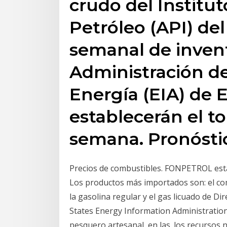
crudo del Institu
Petróleo (API) de
semanal de invent
Administración d
Energía (EIA) de 
establecerán el t
semana. Pronósti
Precios de combustibles. FONPETROL está
Los productos más importados son: el com
la gasolina regular y el gas licuado de Di
States Energy Information Administration.
pesquero artesanal, en las. los recursos 